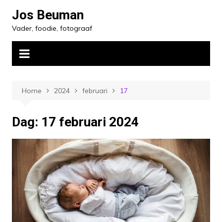
Ga
Jos Beuman
naar
Vader, foodie, fotograaf
de
inhoud
Home
2024
februari
17
Dag:
17 februari 2024