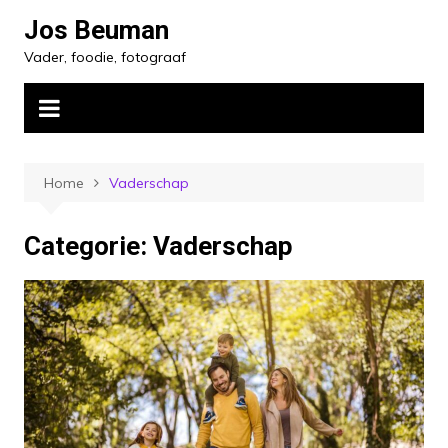
Ga
Jos Beuman
naar
Vader, foodie, fotograaf
de
inhoud
Home
Vaderschap
Categorie:
Vaderschap