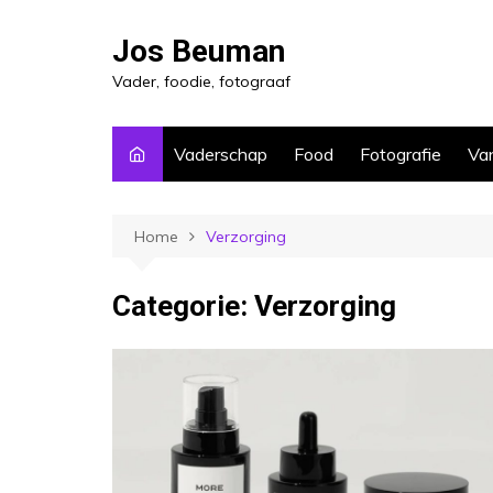
Ga
naar
Jos Beuman
de
Vader, foodie, fotograaf
inhoud
Vaderschap
Food
Fotografie
Van
Home
Verzorging
Categorie:
Verzorging