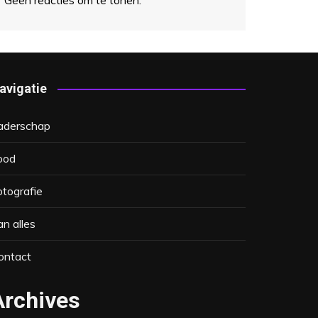
Geen reacties om te tonen.
avigatie
aderschap
ood
otografie
an alles
ontact
Archives