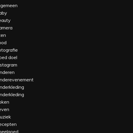
lgemeen
aby
eauty
amera
ten
ood
otografie
oed doel
nstagram
inderen
inderevenement‎
inderkleding
nderkleding‎
oken
even
uziek
ecepten
peelgoed