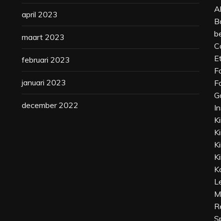
A
april 2023
B
b
maart 2023
C
E
februari 2023
F
januari 2023
F
G
december 2022
I
K
K
K
Ki
K
L
M
R
S