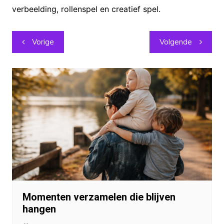
verbeelding, rollenspel en creatief spel.
Berichtnavigatie
Vorige
Volgende
Momenten verzamelen die blijven
hangen