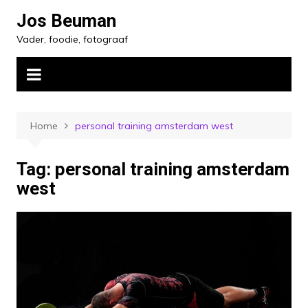
Ga
Jos Beuman
naar
Vader, foodie, fotograaf
de
inhoud
Home
personal training amsterdam west
Tag:
personal training amsterdam
west